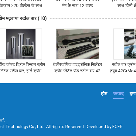
कंट्रोल 220 वोल्टेज के साथ
मेम के साथ 12 वाल्ट
साथ डीसी क
हाइड्रोलिक पावर पैक कार्य
हाइड्रोलिक पावर पैक और
हाइड्रोलिक
रोम मढ़वाया स्टील बार
(10)
फिटिंग किट
ीक कोल्ड ड्रिंक पिस्टन क्रोम
टेलीस्कोपिक हाइड्रोलिक सिलेंडर
स्टील बार क्रोम
प्लेटेड स्टील बार, हार्ड क्रोम
क्रोम प्लेटेड रॉड स्टील बार 42
ट्यूब 42CrMo4
प्लेटेड स्टील ट्यूब
क्रॉ 4 एनएसएस 300 घंटे
रॉड दोहरी अभि
खोखले पिस्टन
सिलेंडर 
होम
उत्पाद
हमार
्ता.
t Technology Co., Ltd.. All Rights Reserved. Developed by
ECER