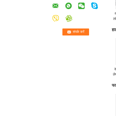
अ
ला
हा
ड
ल
फा