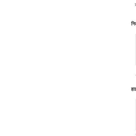
हा
नि
हा