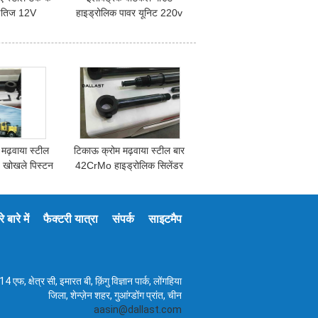
्षैतिज 12V
हाइड्रोलिक पावर यूनिट 220v
 पावर पैक
एसी 2.2kw रिमोट कंट्रोल
हाइड्रोलिक
 मढ़वाया स्टील
टिकाऊ क्रोम मढ़वाया स्टील बार
 खोखले पिस्टन
42CrMo हाइड्रोलिक सिलेंडर
नय हाइड्रोलिक
तटस्थ नमक स्प्रे परीक्षण 500
के लिए
घंटे
े बारे में
फैक्टरी यात्रा
संपर्क
साइटमैप
14 एफ, क्षेत्र सी, इमारत बी, क़िंगु विज्ञान पार्क, लोंगहिया
जिला, शेन्ज़ेन शहर, गुआंग्डोंग प्रांत, चीन
aasin@dallast.com