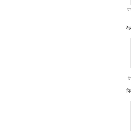
या
वे
स
पि