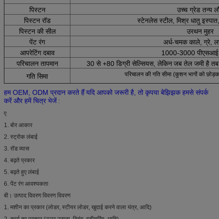
पिस्टन
उच्च ग्रेड तन्य ल
पिस्टन रॉड
स्टेनलेस स्टील, मिश्र धातु इस्पात
पिस्टन की सील
उरथन मुहर
पेंट रंग
अर्ध-चमक काले, ग्रे, 
आपरेटिंग दबाव
1000-3000 पीएसआई 
परिचालन तापमान
30 से +80 डिग्री सेल्सियस, लेकिन
जब तेल जमी है तब
परिचालन की गति सीमा (कुशन भागों को छोड़क
गति सिमा
हम OEM, ODM प्रदान करते हैं
यदि आपको जरूरी है, तो कृपया बेझिझक हमसे संपर्क
करें और हमें चित्र भेजें
:
ए
1. बोर आकार
2. स्ट्रोक लंबाई
3. रॉड व्यास
4. बढ़ते प्रकार
5. बढ़ते हुए लंबाई
6. पेंट रंग आवश्यकता
बी। उत्पाद विवरण विवरण विवरण
1. मशीन का प्रकार (लोडर, स्टीयर लोडर, खुदाई करने वाला यंत्र, आदि)
2. कार्य का प्रकार (ऊपर उठाना, स्विंग, स्टीयरिंग, आदि)