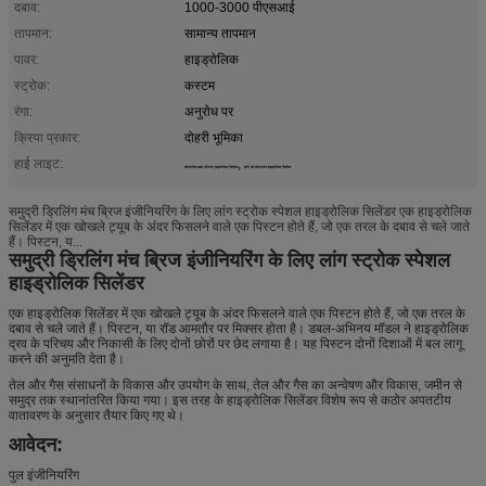
दबाव:
1000-3000 पीएसआई
तापमान:
सामान्य तापमान
पावर:
हाइड्रोलिक
स्ट्रोक:
कस्टम
रंगा:
अनुरोध पर
क्रिया प्रकार:
दोहरी भूमिका
हाई लाइट:
,
लंबे स्ट्रोक एकल अभिनय हाइड्रोलिक सिलेंडर
छोटे बोर लंबे स्ट्रोक हाइड्रोलिक सिलेंडर
समुद्री ड्रिलिंग मंच ब्रिज इंजीनियरिंग के लिए लांग स्ट्रोक स्पेशल हाइड्रोलिक सिलेंडर एक हाइड्रोलिक
सिलेंडर में एक खोखले ट्यूब के अंदर फिसलने वाले एक पिस्टन होते हैं, जो एक तरल के दबाव से चले जाते
हैं। पिस्टन, य...
समुद्री ड्रिलिंग मंच ब्रिज इंजीनियरिंग के लिए लांग स्ट्रोक स्पेशल
हाइड्रोलिक सिलेंडर
एक हाइड्रोलिक सिलेंडर में एक खोखले ट्यूब के अंदर फिसलने वाले एक पिस्टन होते हैं, जो एक तरल के
दबाव से चले जाते हैं। पिस्टन, या रॉड आमतौर पर मिक्सर होता है। डबल-अभिनय मॉडल ने हाइड्रोलिक
द्रव के परिचय और निकासी के लिए दोनों छोरों पर छेद लगाया है। यह पिस्टन दोनों दिशाओं में बल लागू
करने की अनुमति देता है।
तेल और गैस संसाधनों के विकास और उपयोग के साथ, तेल और गैस का अन्वेषण और विकास, जमीन से
समुद्र तक स्थानांतरित किया गया। इस तरह के हाइड्रोलिक सिलेंडर विशेष रूप से कठोर अपतटीय
वातावरण के अनुसार तैयार किए गए थे।
आवेदन:
पुल इंजीनियरिंग