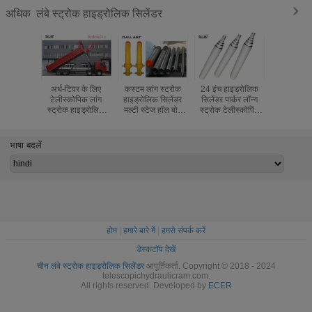
लंबे स्ट्रोक हाइड्रोलिक सिलेंडर
अधिक
अर्ध-टिपर के लिए
कस्टम लांग स्ट्रोक
24 इंच हाइड्रोलिक
3 4 5 स्टे
टेलीस्कोपिक लांग
हाइड्रोलिक सिलेंडर
सिलेंडर पार्कर लॉन्ग
स्ट्रोक हा
स्ट्रोक हाइड्रोलिक
मल्टी स्टेज हॉल बोर
स्ट्रोक टेलीस्कोपिंग
सिलेंडर उठा
सिलेंडर ट्रुनियन
हाइड्रोलिक रैम
ट्रक के लिए एकल
0 टन डंप ट
माउंटिंग स्टाइल
अभिनय
भाषा बदलें
होम
|
हमारे बारे में
|
हमसे संपर्क करें
डेस्कटॉप देखें
चीन लंबे स्ट्रोक हाइड्रोलिक सिलेंडर
आपूर्तिकर्ता. Copyright © 2018 - 2024
telescopichydraulicram.com.
All rights reserved. Developed by
ECER