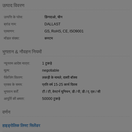
उत्पाद विवरण
उत्पत्ति के प्लेस:
क़िंगदाओ, चीन
ब्रांड नाम:
DALLAST
प्रमाणन:
GS, RoHS, CE, ISO9001
मॉडल संख्या:
कस्टम
भुगतान & नौवहन नियमों
न्यूनतम आदेश मात्रा:
1 टुकड़े
मूल्य:
negotiable
पैकेजिंग विवरण:
लकड़ी के मामले, दफ़्ती बॉक्स
प्रसव के समय:
प्रति वर्ष 15-25 कार्य दिवस
भुगतान शर्तें:
टी / टी, वेस्टर्न यूनियन, डी / पी, डी / ए, एल / सी
आपूर्ति की क्षमता:
50000 टुकड़े
वर्णन
हाइड्रोलिक लिफ्ट सिलेंडर