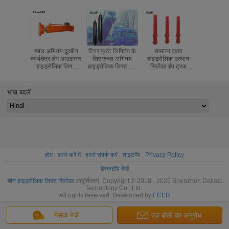
डबल अभिनय दूरबीन
टिपर फ्रंट लिफ्टिंग के
सामान्य दबाव
मानक हाइड
कार्यक्षेत्र लेग आउटरगर
लिए एकल अभिनय
हाइड्रोलिक उत्थान
लिफ्ट सिलें
हाइड्रोलिक लिफ्ट
हाइड्रोलिक लिफ्ट राम
सिलेंडर डंप ट्रक
स्टेज एकल
सिलेंडर
लांग स्ट्रोक
स्ट्रोक 3000 मिमी
क्रोम ट्रक भ
टेलीस्कॉपिंग
-9000 मिमी वेल्डेड
के ल
भाषा बदलें
होम
|
हमारे बारे में
|
हमसे संपर्क करें
|
साइटमैप
|
Privacy Policy
डेस्कटॉप देखें
चीन हाइड्रोलिक लिफ्ट सिलेंडर
आपूर्तिकर्ता. Copyright © 2018 - 2025 Shenzhen Dallast
Technology Co., Ltd..
All rights reserved. Developed by
ECER
मेसेज भेजें
एक बोली का अनुरोध