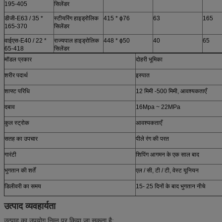
195-405
सिलेंडर
डीजी-E63 / 35 *
स्टीयरिंग हाइड्रोलिक
415 * ɸ76
63
165
165-370
सिलेंडर
वाईएस-E40 / 22 * ​​
राज्यपाल हाइड्रोलिक
448 * ɸ50
40
65
65-418
सिलेंडर
मॉडल प्रकार
दोहरी भूमिका
शरीर पदार्थ
इस्पात
शाफ्ट परिधि
12 मिमी -500 मिमी, आवश्यकताएँ
दबाव
16Mpa ~ 22MPa
कुल स्ट्रोक
आवश्यकताएँ
सतह का उपचार
पीले रंग की परत
गारंटी
शिपिंग आगमन के एक साल बाद
भुगतान की शर्तें
एल / सी, टी / टी, वेस्ट यूनियन
डिलीवरी का समय
15- 25 दिनों के बाद भुगतान नीचे
उत्पाद व्यवहार्यता
उत्पाद का उपयोग निम्न पर किया जा सकता है: