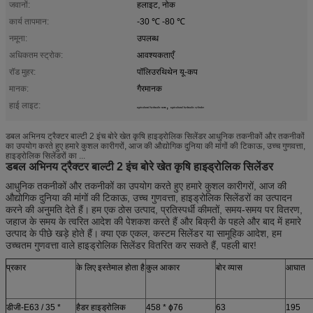
जवानों:
हलाइट, नोक
कार्य तापमान:
-30 ℃ -80 ℃
नमूना:
उपलब्ध
अधिकतम स्ट्रोक:
आवश्यकताएँ
रॉड मुहर:
पॉलिउरथिथेन यू-कप
मानक:
गैरमानक
हाई लाइट:
,
agricultural hydraulic rams
agricultural hydraulic cylinder
डबल अभिनय ट्रैक्टर बाल्टी 2 इंच बोरे खेत कृषि हाइड्रोलिक सिलेंडर आधुनिक तकनीकों और तकनीकों
का उपयोग करते हुए हमारे कुशल कारीगरों, आज की औद्योगिक दुनिया की मांगों की टिकाऊ, उच्च गुणवत्ता,
हाइड्रोलिक सिलेंडरों का ...
डबल अभिनय ट्रैक्टर बाल्टी 2 इंच बोरे खेत कृषि हाइड्रोलिक सिलेंडर
आधुनिक तकनीकों और तकनीकों का उपयोग करते हुए हमारे कुशल कारीगरों, आज की
औद्योगिक दुनिया की मांगों की टिकाऊ, उच्च गुणवत्ता, हाइड्रोलिक सिलेंडरों का उत्पादन
करने की अनुमति देते हैं।
हम एक ठोस उत्पाद, प्रतिस्पर्धी कीमतों, समय-समय पर वितरण,
जहाज के समय के त्वरित आदेश की पेशकश करते हैं और बिक्री के पहले और बाद में हमारे
उत्पाद के पीछे खड़े होते हैं।
क्या एक एकल, कस्टम सिलेंडर या सामूहिक आदेश, हम
उच्चतम गुणवत्ता वाले हाइड्रोलिक सिलेंडर वितरित कर सकते हैं, पहली बार!
प्रकार
के लिए इस्तेमाल होता है
कुल आकार
बोर व्यास
आघात
डीजी-E63 / 35 *
हैडर हाइड्रोलिक
458 * ɸ76
63
195