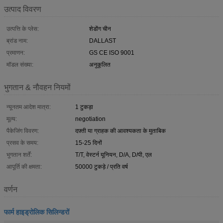
उत्पाद विवरण
उत्पत्ति के प्लेस:
शेडोंग चीन
ब्रांड नाम:
DALLAST
प्रमाणन:
GS CE ISO 9001
मॉडल संख्या:
अनुकूलित
भुगतान & नौवहन नियमों
न्यूनतम आदेश मात्रा:
1 टुकड़ा
मूल्य:
negotiation
पैकेजिंग विवरण:
दफ़्ती या ग्राहक की आवश्यकता के मुताबिक
प्रसव के समय:
15-25 दिनों
भुगतान शर्तें:
T/T, वेस्टर्न यूनियन, D/A, D/पी, एल
आपूर्ति की क्षमता:
50000 टुकड़े / प्रति वर्ष
वर्णन
फार्म हाइड्रोलिक सिलिन्डरों